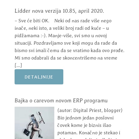
Lidder nova verzija 10.85, april 2020.
– Sve će biti OK. Neki od nas rade više nego
inače, neki isto, a veliki broj radi od kuće – u
pidžamama :-). Manje-više, svi smo u novoj
situaciji. Pozdravljamo sve koji mogu da rade da
bismo svi imali čemu da se vratimo kada ovo prođe.
Mi smo odabrali da se skoncentrišemo na vreme
[…]
DETALJNIJE
Bajka o carevom novom ERP programu
(autor: Digital Priest, blogger)
Bio jednom jedan poslovni
čovek kome je biznis išao
potaman. Konačno je stekao i