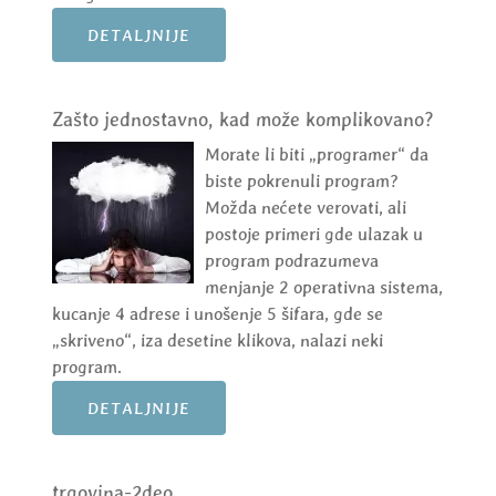
DETALJNIJE
Zašto jednostavno, kad može komplikovano?
Morate li biti „programer“ da
biste pokrenuli program?
Možda nećete verovati, ali
postoje primeri gde ulazak u
program podrazumeva
menjanje 2 operativna sistema,
kucanje 4 adrese i unošenje 5 šifara, gde se
„skriveno“, iza desetine klikova, nalazi neki
program.
DETALJNIJE
trgovina-2deo