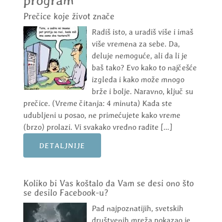
program
Prečice koje život znače
Radiš isto, a uradiš više i imaš
više vremena za sebe. Da,
deluje nemoguće, ali da li je
baš tako? Evo kako to najčešće
izgleda i kako može mnogo
brže i bolje. Naravno, ključ su
prečice. (Vreme čitanja: 4 minuta) Kada ste
udubljeni u posao, ne primećujete kako vreme
(brzo) prolazi. Vi svakako vredno radite […]
DETALJNIJE
Koliko bi Vas koštalo da Vam se desi ono što
se desilo Facebook-u?
Pad najpoznatijih, svetskih
društvenih mreža pokazao je