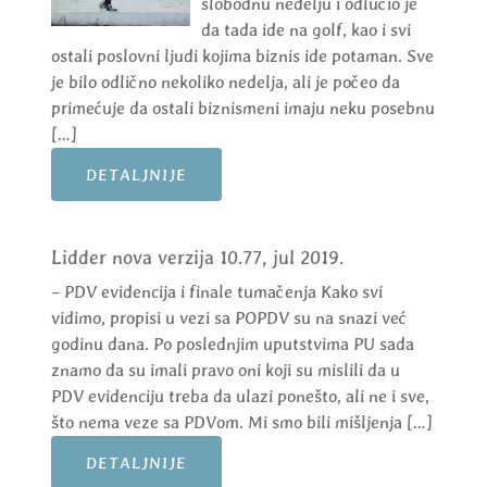
slobodnu nedelju i odlučio je
da tada ide na golf, kao i svi
ostali poslovni ljudi kojima biznis ide potaman. Sve
je bilo odlično nekoliko nedelja, ali je počeo da
primećuje da ostali biznismeni imaju neku posebnu
[…]
DETALJNIJE
Lidder nova verzija 10.77, jul 2019.
– PDV evidencija i finale tumačenja Kako svi
vidimo, propisi u vezi sa POPDV su na snazi već
godinu dana. Po poslednjim uputstvima PU sada
znamo da su imali pravo oni koji su mislili da u
PDV evidenciju treba da ulazi ponešto, ali ne i sve,
što nema veze sa PDVom. Mi smo bili mišljenja […]
DETALJNIJE