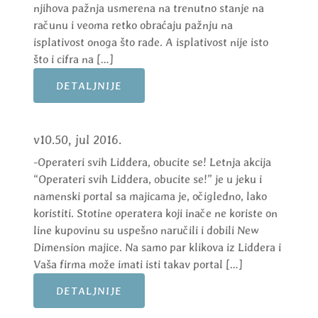
njihova pažnja usmerena na trenutno stanje na
računu i veoma retko obraćaju pažnju na
isplativost onoga što rade. A isplativost nije isto
što i cifra na […]
DETALJNIJE
v10.50, jul 2016.
-Operateri svih Liddera, obucite se! Letnja akcija
“Operateri svih Liddera, obucite se!” je u jeku i
namenski portal sa majicama je, očigledno, lako
koristiti. Stotine operatera koji inače ne koriste on
line kupovinu su uspešno naručili i dobili New
Dimension majice. Na samo par klikova iz Liddera i
Vaša firma može imati isti takav portal […]
DETALJNIJE