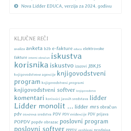
Nova Lidder EDUCA, verzija za 2024. godinu
KLJUČNE REČI
anketa
e-fakture
b2b
elektronske
analiza
educa
iskustva
fakture
interni obračun
korisnika
iskustvo
JBKJS
izazovi
knjigovodstveni
knjigovodstvene agencije
program
knjigovodstveni programi
knjigovodstveni softver
knjigovodstvo
komentari
lidder
korisnici javnih sredstava
Lidder monolit ...
lidder mrs
obračun
pdv
PDV
osnovna sredstva
PDV evidencije
PDV prijava
poslovni program
POPDV
popdv obrazac
poslovni softver
prodajna
PPPDV
problemi