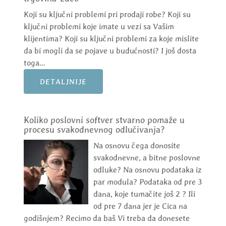
Koji su ključni problemi pri prodaji robe? Koji su
ključni problemi koje imate u vezi sa Vašim
klijentima? Koji su ključni problemi za koje mislite
da bi mogli da se pojave u budućnosti? I još dosta
toga…
DETALJNIJE
Koliko poslovni softver stvarno pomaže u
procesu svakodnevnog odlučivanja?
Na osnovu čega donosite
svakodnevne, a bitne poslovne
odluke? Na osnovu podataka iz
par modula? Podataka od pre 3
dana, koje tumačite još 2 ? Ili
od pre 7 dana jer je Cica na
godišnjem? Recimo da baš Vi treba da donesete