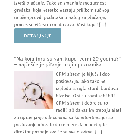
izvrši plaćanje. Tako se smanjuje mogućnost
grešaka, koje neretko nastaju prilikom ručnog
unošenja ovih podataka u nalog za plaćanje, i
proces se višestruko ubrzava. Vaši kupci […]
DETALJNIJE
“Na koju foru su vam kupci verni 20 godina?”
– najčešće je pitanje mojih poznanika.
CRM sistem je ključni deo
poslovanja, iako tako ne
izgleda iz ugla starih bardova
biznisa. Oni su sami sebi bili
CRM sistem i dobro su to
radili, ali danas im trebaju alati
za upravljanje odnosnima sa komitentima jer se
poslovanje ubrzalo do te mere da model gde
direktor poznaje sve i zna sve o svima, […]