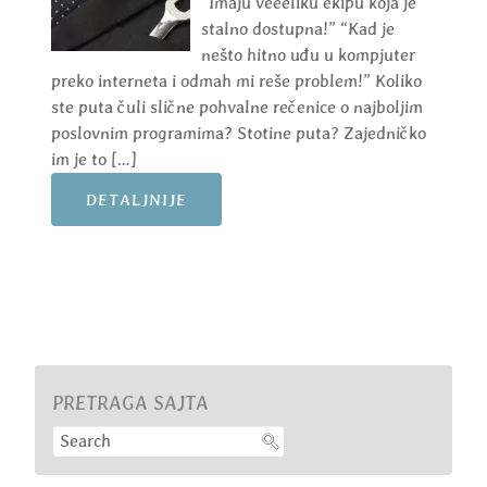
“Imaju veeeliku ekipu koja je
stalno dostupna!” “Kad je
nešto hitno uđu u kompjuter
preko interneta i odmah mi reše problem!” Koliko
ste puta čuli slične pohvalne rečenice o najboljim
poslovnim programima? Stotine puta? Zajedničko
im je to […]
DETALJNIJE
PRETRAGA SAJTA