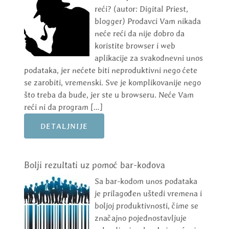
reći? (autor: Digital Priest,
blogger) Prodavci Vam nikada
neće reći da nije dobro da
koristite browser i web
aplikacije za svakodnevni unos
podataka, jer nećete biti neproduktivni nego ćete
se zarobiti, vremenski. Sve je komplikovanije nego
što treba da bude, jer ste u browseru. Neće Vam
reći ni da program […]
DETALJNIJE
Bolji rezultati uz pomoć bar-kodova
Sa bar-kodom unos podataka
je prilagođen uštedi vremena i
boljoj produktivnosti, čime se
značajno pojednostavljuje