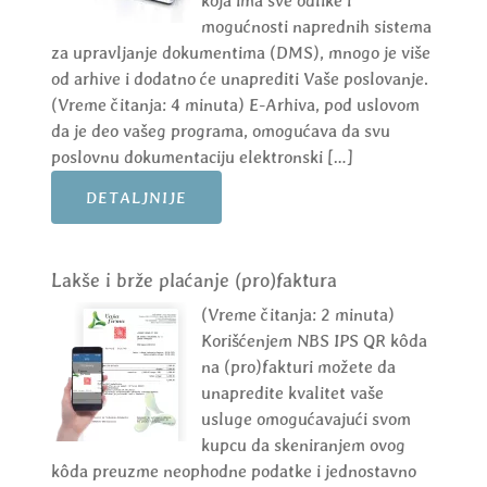
koja ima sve odlike i
mogućnosti naprednih sistema
za upravljanje dokumentima (DMS), mnogo je više
od arhive i dodatno će unaprediti Vaše poslovanje.
(Vreme čitanja: 4 minuta) E-Arhiva, pod uslovom
da je deo vašeg programa, omogućava da svu
poslovnu dokumentaciju elektronski […]
DETALJNIJE
Lakše i brže plaćanje (pro)faktura
(Vreme čitanja: 2 minuta)
Korišćenjem NBS IPS QR kôda
na (pro)fakturi možete da
unapredite kvalitet vaše
usluge omogućavajući svom
kupcu da skeniranjem ovog
kôda preuzme neophodne podatke i jednostavno