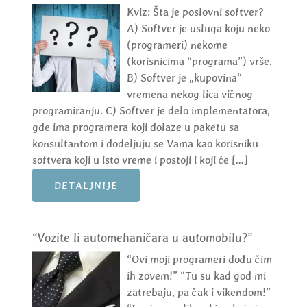
Kviz: Šta je poslovni softver?
A) Softver je usluga koju neko
(programeri) nekome
(korisnicima “programa”) vrše.
B) Softver je „kupovina“
vremena nekog lica vičnog
programiranju. C) Softver je delo implementatora,
gde ima programera koji dolaze u paketu sa
konsultantom i dodeljuju se Vama kao korisniku
softvera koji u isto vreme i postoji i koji će […]
DETALJNIJE
“Vozite li automehaničara u automobilu?”
“Ovi moji programeri dođu čim
ih zovem!” “Tu su kad god mi
zatrebaju, pa čak i vikendom!”