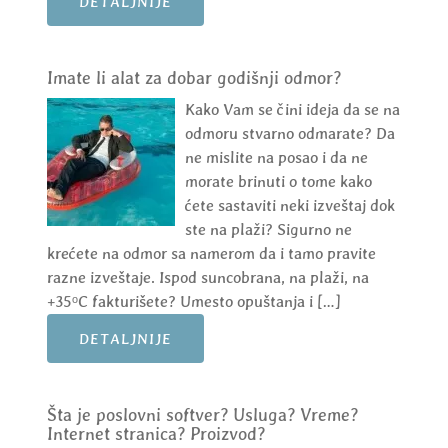
DETALJNIJE
Imate li alat za dobar godišnji odmor?
Kako Vam se čini ideja da se na
odmoru stvarno odmarate? Da
ne mislite na posao i da ne
morate brinuti o tome kako
ćete sastaviti neki izveštaj dok
ste na plaži? Sigurno ne
krećete na odmor sa namerom da i tamo pravite
razne izveštaje. Ispod suncobrana, na plaži, na
+35ᵒC fakturišete? Umesto opuštanja i […]
DETALJNIJE
Šta je poslovni softver? Usluga? Vreme?
Internet stranica? Proizvod?