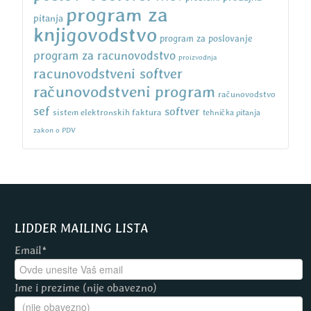
program za
pitanja
knjigovodstvo
program za poslovanje
program za racunovodstvo
proizvodnja
racunovodstveni softver
računovodstveni program
računovodstvo
sef
softver
sistem elektronskih faktura
tehnička pitanja
zakon o PDV
LIDDER MAILING LISTA
Email*
Ime i prezime (nije obavezno)