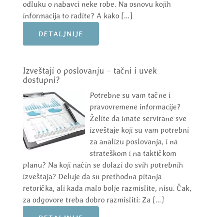
odluku o nabavci neke robe. Na osnovu kojih
informacija to radite? A kako […]
DETALJNIJE
Izveštaji o poslovanju – tačni i uvek
dostupni?
Potrebne su vam tačne i
pravovremene informacije?
Želite da imate servirane sve
izveštaje koji su vam potrebni
za analizu poslovanja, i na
strateškom i na taktičkom
planu? Na koji način se dolazi do svih potrebnih
izveštaja? Deluje da su prethodna pitanja
retorička, ali kada malo bolje razmislite, nisu. Čak,
za odgovore treba dobro razmisliti: Za […]