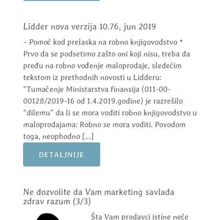
Lidder nova verzija 10.76, jun 2019
– Pomoć kod prelaska na robno knjigovodstvo *
Prvo da se podsetimo zašto oni koji nisu, treba da
pređu na robno vođenje maloprodaje, sledećim
tekstom iz prethodnih novosti u Lidderu:
“Tumačenje Ministarstva finansija (011-00-
00128/2019-16 od 1.4.2019.godine) je razrešilo
“dilemu” da li se mora voditi robno knjigovodstvo u
maloprodajama: Robno se mora voditi. Povodom
toga, neophodno […]
DETALJNIJE
Ne dozvolite da Vam marketing savlada
zdrav razum (3/3)
Šta Vam prodavci istine neće