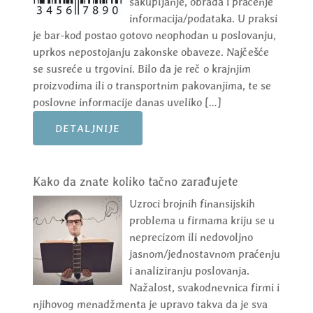
sakupljanje, obrada i praćenje
informacija/podataka. U praksi
je bar-kod postao gotovo neophodan u poslovanju,
uprkos nepostojanju zakonske obaveze. Najčešće
se susreće u trgovini. Bilo da je reč o krajnjim
proizvodima ili o transportnim pakovanjima, te se
poslovne informacije danas uveliko […]
DETALJNIJE
Kako da znate koliko tačno zarađujete
Uzroci brojnih finansijskih
problema u firmama kriju se u
neprecizom ili nedovoljno
jasnom/jednostavnom praćenju
i analiziranju poslovanja.
Nažalost, svakodnevnica firmi i
njihovog menadžmenta je upravo takva da je sva