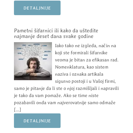
DETALJNIJE
Pametni šifarnici ili kako da uštedite
najmanje deset dana svake godine
Iako tako ne izgleda, način na
koji ste formirali šifarnike
veoma je bitan za efikasan rad.
Nomenklatura, kao sistem
naziva i oznaka artikala
sigurno postoji i u Vašoj firmi,
samo je pitanje da li ste o njoj razmišljali i napravili
je tako da vam pomaže. Ako se time niste
pozabavili onda vam najverovatnije samo odmaže
[…]
DETALJNIJE