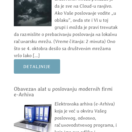
da je sve na Cloud-u ranjivo.
Ako Vaše poslovanje vodite „u
oblaku“, onda ste i Vi u toj
grupi i možda je pravi trenutak
da razmislite o prebacivanju poslovanja na lokalnu
računarsku mrežu. (Vreme čitanja: 2 minuta) Ono
što se 4. oktobra desilo sa društvenim mrežama
vrlo lako […]
DETALJNIJE
Obavezan alat u poslovanju modernih firmi
e-Arhiva
Elektronska arhiva (e-Arhiva)
koja je već u okviru Vašeg
poslovnog, odnosno,
računovodstvenog programa, i