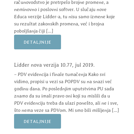
računovodstvo je pretrpelo brojne promene, a
neminovno i poslovni softver. U slučaju nove
Educa verzije Lidder-a, tu nisu samo izmene koje
su rezultat zakonskih promena, već i brojna
poboljšanja čiji […]
DETALJNIJE
Lidder nova verzija 10.77, jul 2019.
– PDV evidencija i finale tumačenja Kako svi
vidimo, propisi u vezi sa POPDV su na snazi već
godinu dana. Po poslednjim uputstvima PU sada
znamo da su imali pravo oni koji su mislili da u
PDV evidenciju treba da ulazi ponešto, ali ne i sve,
što nema veze sa PDVom. Mi smo bili mišljenja […]
DETALJNIJE