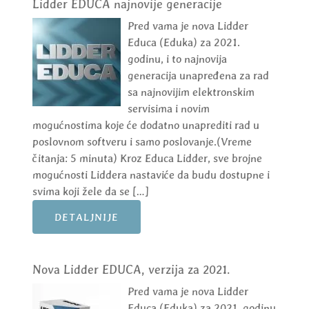
Lidder EDUCA najnovije generacije
Pred vama je nova Lidder
Educa (Eduka) za 2021.
godinu, i to najnovija
generacija unapređena za rad
sa najnovijim elektronskim
servisima i novim
mogućnostima koje će dodatno unaprediti rad u
poslovnom softveru i samo poslovanje.(Vreme
čitanja: 5 minuta) Kroz Educa Lidder, sve brojne
mogućnosti Liddera nastaviće da budu dostupne i
svima koji žele da se […]
DETALJNIJE
Nova Lidder EDUCA, verzija za 2021.
Pred vama je nova Lidder
Educa (Eduka) za 2021. godinu