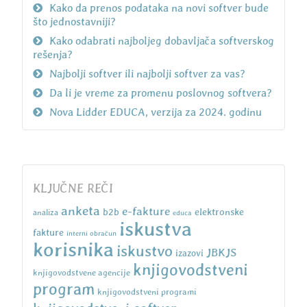
Kako da prenos podataka na novi softver bude
što jednostavniji?
Kako odabrati najboljeg dobavljača softverskog
rešenja?
Najbolji softver ili najbolji softver za vas?
Da li je vreme za promenu poslovnog softvera?
Nova Lidder EDUCA, verzija za 2024. godinu
KLJUČNE REČI
anketa
e-fakture
b2b
elektronske
analiza
educa
iskustva
fakture
interni obračun
korisnika
iskustvo
JBKJS
izazovi
knjigovodstveni
knjigovodstvene agencije
program
knjigovodstveni programi