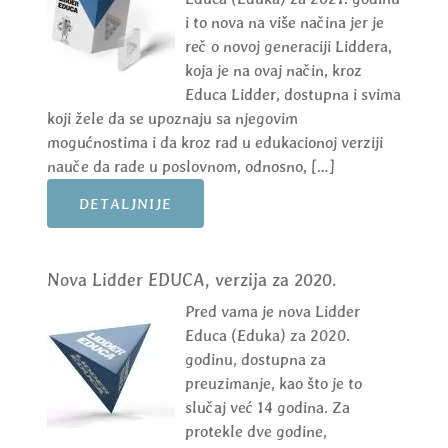
i to nova na više načina jer je
reč o novoj generaciji Liddera,
koja je na ovaj način, kroz
Educa Lidder, dostupna i svima
koji žele da se upoznaju sa njegovim
mogućnostima i da kroz rad u edukacionoj verziji
nauče da rade u poslovnom, odnosno, […]
DETALJNIJE
Nova Lidder EDUCA, verzija za 2020.
Pred vama je nova Lidder
Educa (Eduka) za 2020.
godinu, dostupna za
preuzimanje, kao što je to
slučaj već 14 godina. Za
protekle dve godine,