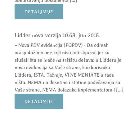
obeležavanju dokumenta […]
DETALJNIJE
Lidder nova verzija 10.68, jun 2018.
– Nova PDV evidencija (POPDV) · Da odmah
oraspoložimo one koji nisu bili sigurni, jer su
slušali šta se inače na tržištu dešava: u Lidderu je
nova evidencija sa Vaše strane, kao korisnika
Liddera, ISTA. Tačnije, Vi NE MENJATE u radu
ništa. NEMA na desetine i stotine podešavanja sa
Vaše strane, NEMA dolazaka implementatora i […]
DETALJNIJE