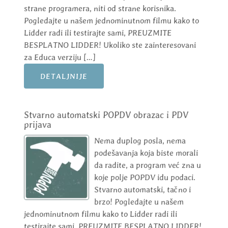
strane programera, niti od strane korisnika.
Pogledajte u našem jednominutnom filmu kako to
Lidder radi ili testirajte sami, PREUZMITE
BESPLATNO LIDDER! Ukoliko ste zainteresovani
za Educa verziju […]
DETALJNIJE
Stvarno automatski POPDV obrazac i PDV
prijava
Nema duplog posla, nema
podešavanja koja biste morali
da radite, a program već zna u
koje polje POPDV idu podaci.
Stvarno automatski, tačno i
brzo! Pogledajte u našem
jednominutnom filmu kako to Lidder radi ili
testirajte sami, PREUZMITE BESPLATNO LIDDER!