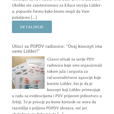
Ukoliko ste zainteresovani za Educa verziju Lidder-
a, popunite formu kako bismo mogli da Vam
pošaljemo […]
DETALJNIJE
Utisci sa POPDV radionice: “Ovaj koncept ima
samo Lidder!”
Glavni utisak sa serije PDV
radionica koje smo organizovali
tokom jula i avgusta za
računovodstvene agencije koje
koriste Lidder, bio je da je
koncept koji Lidder primenjuje
u radu sa evidencijama i PDV prijavom jedinstven u
Srbiji. To je princip po kome korisnik ne mora da
razmišlja o poljima POPDV obrasca, već pri