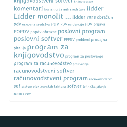
knjigovodstveni softver
knjigovodstvo
komentari
lidder
korisnici javnih sredstava
Lidder monolit ...
lidder mrs
obračun
pdv
PDV
osnovna sredstva
PDV evidencije
PDV prijava
poslovni program
POPDV
popdv obrazac
poslovni softver
prodajna
PPPDV
problemi
program za
pitanja
knjigovodstvo
program za poslovanje
program za racunovodstvo
proizvodnja
racunovodstveni softver
računovodstveni program
računovodstvo
sef
softver
sistem elektronskih faktura
tehnička pitanja
zakon o PDV