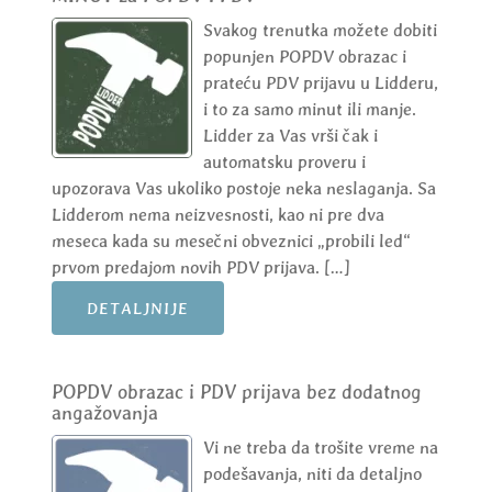
Svakog trenutka možete dobiti
popunjen POPDV obrazac i
prateću PDV prijavu u Lidderu,
i to za samo minut ili manje.
Lidder za Vas vrši čak i
automatsku proveru i
upozorava Vas ukoliko postoje neka neslaganja. Sa
Lidderom nema neizvesnosti, kao ni pre dva
meseca kada su mesečni obveznici „probili led“
prvom predajom novih PDV prijava. […]
DETALJNIJE
POPDV obrazac i PDV prijava bez dodatnog
angažovanja
Vi ne treba da trošite vreme na
podešavanja, niti da detaljno