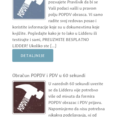
poznajete Pravilnik da bi se
Vaši podaci našli u pravom
polju POPDV obrasca. Vi samo
radite svoj redovan posao i
koristite informacije koje su u dokumentima koje
knjižite. Pogledajte kako je to lako u Lidderu ili
testirajte i sami, PREUZMITE BESPLATNO
LIDDER! Ukoliko ste […]
DETALJNIJE
Obračun POPDV i PDV u 60 sekundi
U narednih 60 sekundi uverite
se da Lidderu nije potrebno
više od minuta da formira
POPDV obrazac i PDV prijavu.
Napominjemo da nisu potrebna
nikakva podešavanja, ni od