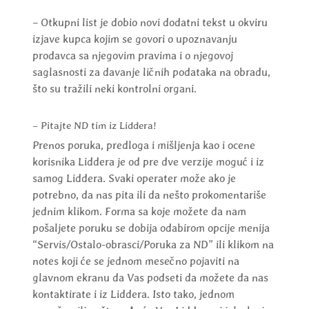
– Otkupni list je dobio novi dodatni tekst u okviru
izjave kupca kojim se govori o upoznavanju
prodavca sa njegovim pravima i o njegovoj
saglasnosti za davanje ličnih podataka na obradu,
što su tražili neki kontrolni organi.
– Pitajte ND tim iz Liddera!
Prenos poruka, predloga i mišljenja kao i ocene
korisnika Liddera je od pre dve verzije moguć i iz
samog Liddera. Svaki operater može ako je
potrebno, da nas pita ili da nešto prokomentariše
jednim klikom. Forma sa koje možete da nam
pošaljete poruku se dobija odabirom opcije menija
“Servis/Ostalo-obrasci/Poruka za ND” ili klikom na
notes koji će se jednom mesečno pojaviti na
glavnom ekranu da Vas podseti da možete da nas
kontaktirate i iz Liddera. Isto tako, jednom