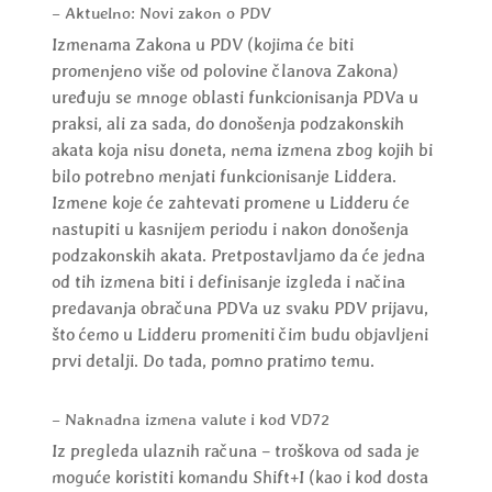
– Aktuelno: Novi zakon o PDV
Izmenama Zakona u PDV (kojima će biti
promenjeno više od polovine članova Zakona)
uređuju se mnoge oblasti funkcionisanja PDVa u
praksi, ali za sada, do donošenja podzakonskih
akata koja nisu doneta, nema izmena zbog kojih bi
bilo potrebno menjati funkcionisanje Liddera.
Izmene koje će zahtevati promene u Lidderu će
nastupiti u kasnijem periodu i nakon donošenja
podzakonskih akata. Pretpostavljamo da će jedna
od tih izmena biti i definisanje izgleda i načina
predavanja obračuna PDVa uz svaku PDV prijavu,
što ćemo u Lidderu promeniti čim budu objavljeni
prvi detalji. Do tada, pomno pratimo temu.
– Naknadna izmena valute i kod VD72
Iz pregleda ulaznih računa – troškova od sada je
moguće koristiti komandu Shift+I (kao i kod dosta