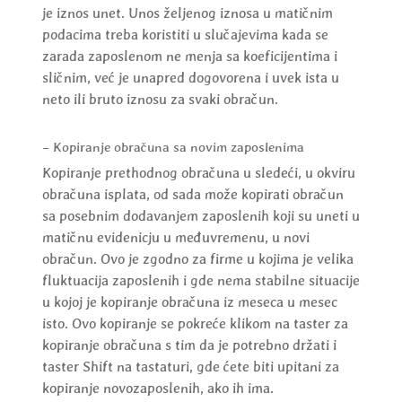
je iznos unet. Unos željenog iznosa u matičnim
podacima treba koristiti u slučajevima kada se
zarada zaposlenom ne menja sa koeficijentima i
sličnim, već je unapred dogovorena i uvek ista u
neto ili bruto iznosu za svaki obračun.
– Kopiranje obračuna sa novim zaposlenima
Kopiranje prethodnog obračuna u sledeći, u okviru
obračuna isplata, od sada može kopirati obračun
sa posebnim dodavanjem zaposlenih koji su uneti u
matičnu evidenicju u međuvremenu, u novi
obračun. Ovo je zgodno za firme u kojima je velika
fluktuacija zaposlenih i gde nema stabilne situacije
u kojoj je kopiranje obračuna iz meseca u mesec
isto. Ovo kopiranje se pokreće klikom na taster za
kopiranje obračuna s tim da je potrebno držati i
taster Shift na tastaturi, gde ćete biti upitani za
kopiranje novozaposlenih, ako ih ima.