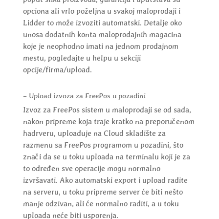
opciona ali vrlo poželjna u svakoj maloprodaji i
Lidder to može izvoziti automatski. Detalje oko
unosa dodatnih konta maloprodajnih magacina
koje je neophodno imati na jednom prodajnom
mestu, pogledajte u helpu u sekciji
opcije/firma/upload.
– Upload izvoza za FreePos u pozadini
Izvoz za FreePos sistem u maloprodaji se od sada,
nakon pripreme koja traje kratko na preporučenom
hadrveru, uploaduje na Cloud skladište za
razmenu sa FreePos programom u pozadini, što
znači da se u toku uploada na terminalu koji je za
to određen sve operacije mogu normalno
izvršavati. Ako automatski export i upload radite
na serveru, u toku pripreme server će biti nešto
manje odzivan, ali će normalno raditi, a u toku
uploada neće biti usporenja.