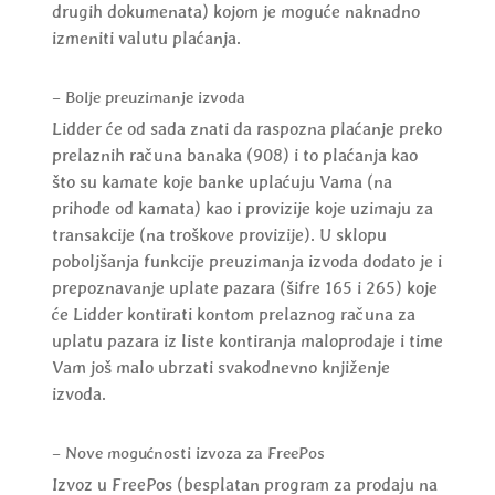
drugih dokumenata) kojom je moguće naknadno
izmeniti valutu plaćanja.
– Bolje preuzimanje izvoda
Lidder će od sada znati da raspozna plaćanje preko
prelaznih računa banaka (908) i to plaćanja kao
što su kamate koje banke uplaćuju Vama (na
prihode od kamata) kao i provizije koje uzimaju za
transakcije (na troškove provizije). U sklopu
poboljšanja funkcije preuzimanja izvoda dodato je i
prepoznavanje uplate pazara (šifre 165 i 265) koje
će Lidder kontirati kontom prelaznog računa za
uplatu pazara iz liste kontiranja maloprodaje i time
Vam još malo ubrzati svakodnevno knjiženje
izvoda.
– Nove mogućnosti izvoza za FreePos
Izvoz u FreePos (besplatan program za prodaju na