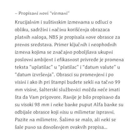
– Propisani novi “virmani”
Krucijalnim i suštinskim izmenama u odluci o
obliku, sadržini i načinu korišćenja obrazaca
platnih naloga, NBS je propisala nove obrasce za
prenos sredstava. Primer ključnih i neophodnih
izmena kojima se značajno poboljšava ukupni
poslovni ambijent i efikasnost privrede je promena
teksta “uplatilac” u “platilac” i “datum valute” u
“datum izvršenja”. Obrasci su promenjeni i po
visini i ako ih pri štampi budete sekli na tačno 99
mm visine, šalterski službenici možda neće imati
šta da Vam prigovore. Ranije je bilo propisano da
su visoki 98 mm i neke banke puput Alfa banke su
odbijale obrasce koji nisu u milimetar ispravni.
Pazite na milimetre. Šalimo se malo, ali neki se
šale puno sa donošenjem ovakvih propisa…