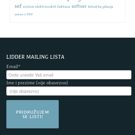
sef
softver
sistem elektronskih faktura
tehnička pitanja
zakon o PDV
LIDDER MAILING LISTA
Email*
Ime i prezime (nije obavezno)
PRIDRUŽUJEM
SE LISTI!