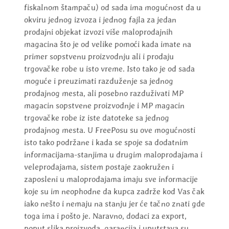
fiskalnom štampaču) od sada ima mogućnost da u
okviru jednog izvoza i jednog fajla za jedan
prodajni objekat izvozi više maloprodajnih
magacina što je od velike pomoći kada imate na
primer sopstvenu proizvodnju ali i prodaju
trgovačke robe u isto vreme. Isto tako je od sada
moguće i preuzimati razduženje sa jednog
prodajnog mesta, ali posebno razduživati MP
magacin sopstvene proizvodnje i MP magacin
trgovačke robe iz iste datoteke sa jednog
prodajnog mesta. U FreePosu su ove mogućnosti
isto tako podržane i kada se spoje sa dodatnim
informacijama-stanjima u drugim maloprodajama i
veleprodajama, sistem postaje zaokružen i
zaposleni u maloprodajama imaju sve informacije
koje su im neophodne da kupca zadrže kod Vas čak
iako nešto i nemaju na stanju jer će tačno znati gde
toga ima i pošto je. Naravno, dodaci za export,
poput slika proizvoda, garancija i uputstava su