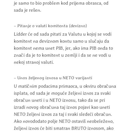
je samo to bio problem kod prijema obrasca, od
sada je rešen.
– Pitanje o valuti komitenta (devizno)
Lidder će od sada pitati za Valutu u kojoj se vodi
komitent na deviznom kontu samo u slučaju da
komitent nema unet PIB, jer, ako ima PIB onda to
znači da je to komitent u zemlji i da se ne vodi u
nekoj stranoj valuti.
– Unos željenog iznosa u NETO varijanti
U matičnim podacima primaoca, u okviru obračuna
isplata, od sada je moguće željeni iznos za svaki
obračun uneti i u NETO iznosu, tako da se pri
izradi novog obračuna taj iznos pojavi kao uneti
NETO željeni iznos za taj i svaki sledeći obračun.
Ako novododato polje NETO ostaviš neobeleženo,
željeni iznos će biti smatran BRUTO iznosom, ako