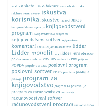
anketa
e-fakture
b2b
elektronske
analiza
educa
iskustva
fakture
interni obračun
korisnika
iskustvo
JBKJS
izazovi
knjigovodstveni
knjigovodstvene agencije
program
knjigovodstveni programi
knjigovodstveni softver
knjigovodstvo
komentari
lidder
korisnici javnih sredstava
Lidder monolit ...
lidder mrs
obračun
pdv
PDV
osnovna sredstva
PDV evidencije
PDV prijava
poslovni program
POPDV
popdv obrazac
poslovni softver
prodajna
PPPDV
problemi
program za
pitanja
knjigovodstvo
program za poslovanje
program za racunovodstvo
proizvodnja
racunovodstveni softver
računovodstveni program
računovodstvo