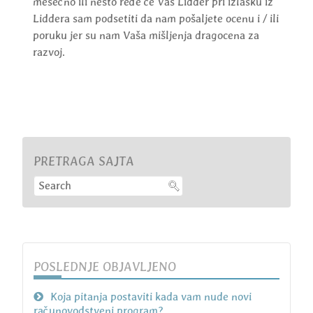
mesečno ili nešto ređe će Vas Lidder pri izlasku iz
Liddera sam podsetiti da nam pošaljete ocenu i / ili
poruku jer su nam Vaša mišljenja dragocena za
razvoj.
PRETRAGA SAJTA
POSLEDNJE OBJAVLJENO
Koja pitanja postaviti kada vam nude novi
računovodstveni program?