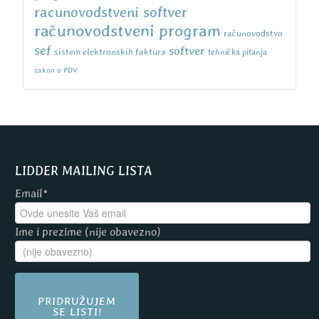
racunovodstveni softver
računovodstveni program
računovodstvo
sef
softver
sistem elektronskih faktura
tehnička pitanja
zakon o PDV
LIDDER MAILING LISTA
Email*
Ime i prezime (nije obavezno)
PRIDRUŽUJEM
SE LISTI!