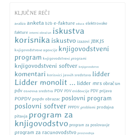
KLJUČNE REČI
anketa
e-fakture
b2b
elektronske
analiza
educa
iskustva
fakture
interni obračun
korisnika
iskustvo
JBKJS
izazovi
knjigovodstveni
knjigovodstvene agencije
program
knjigovodstveni programi
knjigovodstveni softver
knjigovodstvo
komentari
lidder
korisnici javnih sredstava
Lidder monolit ...
lidder mrs
obračun
pdv
PDV
osnovna sredstva
PDV evidencije
PDV prijava
poslovni program
POPDV
popdv obrazac
poslovni softver
prodajna
PPPDV
problemi
program za
pitanja
knjigovodstvo
program za poslovanje
program za racunovodstvo
proizvodnja