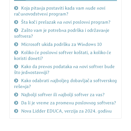
Koja pitanja postaviti kada vam nude novi
računovodstveni program?
Šta koči prelazak na novi poslovni program?
Zašto vam je potrebna podrška i održavanje
softvera?
Microsoft ukida podršku za Windows 10
Koliko će poslovni softver koštati, a koliko će
koristi doneti?
Kako da prenos podataka na novi softver bude
što jednostavniji?
Kako odabrati najboljeg dobavljača softverskog
rešenja?
Najbolji softver ili najbolji softver za vas?
Da li je vreme za promenu poslovnog softvera?
Nova Lidder EDUCA, verzija za 2024. godinu