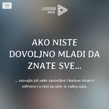
AKO NISTE
DOVOLJNO MLADI DA
ZNATE SVE…
… saznajte još neke zanimljive i korisne stvari o
softveru i u vezi sa njim, iz našeg ugla.