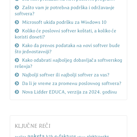
Zašto vam je potrebna podrška i održavanje
softvera?
Microsoft ukida podršku za Windows 10
Koliko će poslovni softver koštati, a koliko će
koristi doneti?
Kako da prenos podataka na novi softver bude
što jednostavniji?
Kako odabrati najboljeg dobavljača softverskog
rešenja?
Najbolji softver ili najbolji softver za vas?
Da li je vreme za promenu poslovnog softvera?
Nova Lidder EDUCA, verzija za 2024. godinu
KLJUČNE REČI
anketa
e-fakture
b2b
elektronske
analiza
educa