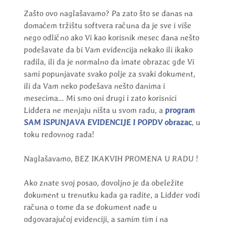
Zašto ovo naglašavamo? Pa zato što se danas na
domaćem tržištu softvera računa da je sve i više
nego odlično ako Vi kao korisnik mesec dana nešto
podešavate da bi Vam evidencija nekako ili ikako
radila, ili da je normalno da imate obrazac gde Vi
sami popunjavate svako polje za svaki dokument,
ili da Vam neko podešava nešto danima i
mesecima… Mi smo oni drugi i zato korisnici
Liddera ne menjaju ništa u svom radu, a
program
SAM ISPUNJAVA EVIDENCIJE I POPDV obrazac
, u
toku redovnog rada!
Naglašavamo, BEZ IKAKVIH PROMENA U RADU !
Ako znate svoj posao, dovoljno je da obeležite
dokument u trenutku kada ga radite, a Lidder vodi
računa o tome da se dokument nađe u
odgovarajućoj evidenciji, a samim tim i na