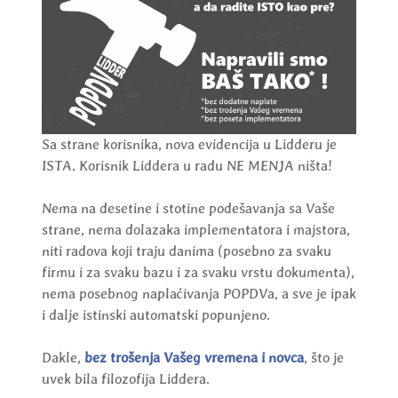
Sa strane korisnika, nova evidencija u Lidderu je
ISTA. Korisnik Liddera u radu NE MENJA ništa!
Nema na desetine i stotine podešavanja sa Vaše
strane, nema dolazaka implementatora i majstora,
niti radova koji traju danima (posebno za svaku
firmu i za svaku bazu i za svaku vrstu dokumenta),
nema posebnog naplaćivanja POPDVa, a sve je ipak
i dalje istinski automatski popunjeno.
Dakle,
bez trošenja Vašeg vremena i novca
, što je
uvek bila filozofija Liddera.