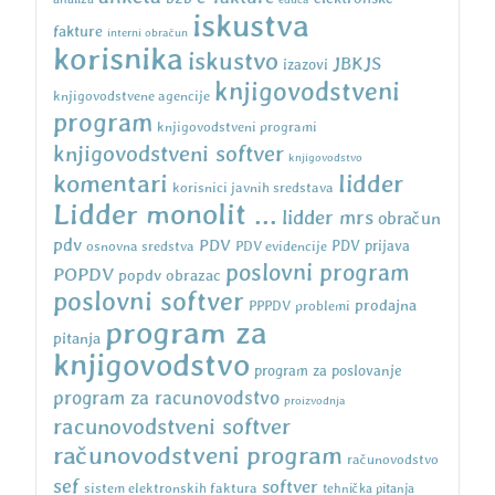
iskustva
fakture
interni obračun
korisnika
iskustvo
JBKJS
izazovi
knjigovodstveni
knjigovodstvene agencije
program
knjigovodstveni programi
knjigovodstveni softver
knjigovodstvo
komentari
lidder
korisnici javnih sredstava
Lidder monolit ...
lidder mrs
obračun
pdv
PDV
osnovna sredstva
PDV evidencije
PDV prijava
poslovni program
POPDV
popdv obrazac
poslovni softver
prodajna
PPPDV
problemi
program za
pitanja
knjigovodstvo
program za poslovanje
program za racunovodstvo
proizvodnja
racunovodstveni softver
računovodstveni program
računovodstvo
sef
softver
sistem elektronskih faktura
tehnička pitanja