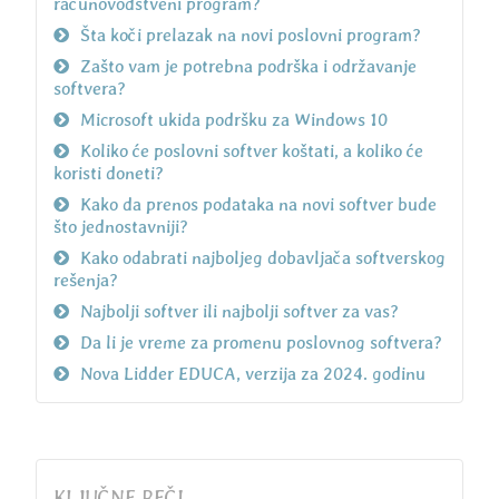
računovodstveni program?
Šta koči prelazak na novi poslovni program?
Zašto vam je potrebna podrška i održavanje
softvera?
Microsoft ukida podršku za Windows 10
Koliko će poslovni softver koštati, a koliko će
koristi doneti?
Kako da prenos podataka na novi softver bude
što jednostavniji?
Kako odabrati najboljeg dobavljača softverskog
rešenja?
Najbolji softver ili najbolji softver za vas?
Da li je vreme za promenu poslovnog softvera?
Nova Lidder EDUCA, verzija za 2024. godinu
KLJUČNE REČI