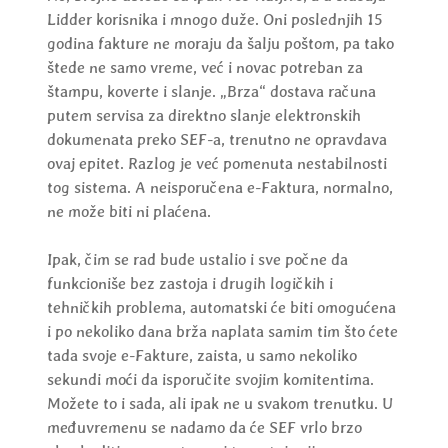
Lidder korisnika i mnogo duže. Oni poslednjih 15
godina fakture ne moraju da šalju poštom, pa tako
štede ne samo vreme, već i novac potreban za
štampu, koverte i slanje. „Brza“ dostava računa
putem servisa za direktno slanje elektronskih
dokumenata preko SEF-a, trenutno ne opravdava
ovaj epitet. Razlog je već pomenuta nestabilnosti
tog sistema. A neisporučena e-Faktura, normalno,
ne može biti ni plaćena.
Ipak, čim se rad bude ustalio i sve počne da
funkcioniše bez zastoja i drugih logičkih i
tehničkih problema, automatski će biti omogućena
i po nekoliko dana brža naplata samim tim što ćete
tada svoje e-Fakture, zaista, u samo nekoliko
sekundi moći da isporučite svojim komitentima.
Možete to i sada, ali ipak ne u svakom trenutku. U
međuvremenu se nadamo da će SEF vrlo brzo