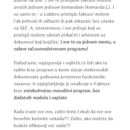
ulazne račune. I sve te primljene fakture možete
uvoziti jednom jedinom komandom (komanda L). I
ne samo to – u Lidderu pristigle fakture možete
čak prihvati ili odbaciti ili pak otkazati, bez ulaska
na SEF. A, istovremeno, i sve priloge koji su
pristigli možete odmah prikačiti i arhivirati uz
dokument koji knjižite.
I sve to na jednom mestu, u
vašem računovodstvenom programu!
Podsećamo, najsigurnije i najbrže će biti ako to
radite kroz program u kome slanje elektronskih
dokumenata godinama provereno funkcioniše,
naravno. A najisplatljivije je uvođenje e-Faktura
kroz
sveobuhvatan monolitni program, bez
dodatnih modula i naplate
.
Kada znate sve ovo, zašto biste čekali da sve ove
benefite koristite nekada?!! Zašto, ako možete da
budete efikasniji već sada!?!