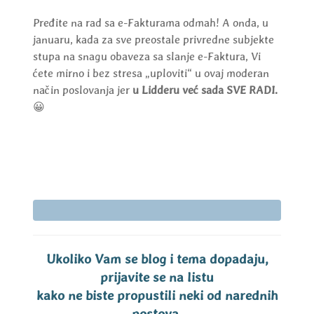
Pređite na rad sa e-Fakturama odmah! A onda, u
januaru, kada za sve preostale privredne subjekte
stupa na snagu obaveza sa slanje e-Faktura, Vi
ćete mirno i bez stresa „uploviti“ u ovaj moderan
način poslovanja jer
u Lidderu već sada SVE RADI.
😀
Ukoliko Vam se blog i tema dopadaju,
prijavite se na listu
kako ne biste propustili neki od narednih
postova.