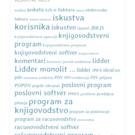
anketa
e-fakture
b2b
elektronske
analiza
educa
iskustva
fakture
interni obračun
korisnika
iskustvo
JBKJS
izazovi
knjigovodstveni
knjigovodstvene agencije
program
knjigovodstveni programi
knjigovodstveni softver
knjigovodstvo
komentari
lidder
korisnici javnih sredstava
Lidder monolit ...
lidder mrs
obračun
pdv
PDV
osnovna sredstva
PDV evidencije
PDV prijava
poslovni program
POPDV
popdv obrazac
poslovni softver
prodajna
PPPDV
problemi
program za
pitanja
knjigovodstvo
program za poslovanje
program za racunovodstvo
proizvodnja
racunovodstveni softver
računovodstveni program