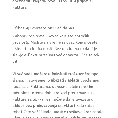
obezbediti zagarantovan i trenutni prijem e-
Faktura.
Efikasniji možete biti već danas
Zaboravite vreme i novac koje ste potrošili u
prošlosti. Mislite na vreme i novac koje možete
uštedeti u budućnosti. Bez obzira na to da li je
slanje e-Faktura za Vas već obaveza ili će to tek
biti.
Vi već sada možete
eliminisati troškove
štampe i
slanja, i istovremeno
ubrzati naplatu
uvođenjem
rada sa e-Fakturama, odnosno, elektronskim
računima. Vreme dobijate kod preuzmanja e-
Fakture sa SEF-a, jer možete da je uvezete u
Lidder
bez prekucavanja
stavki artikala (ulaz
robe). Isto važi i kada unosite troškove kroz ostale