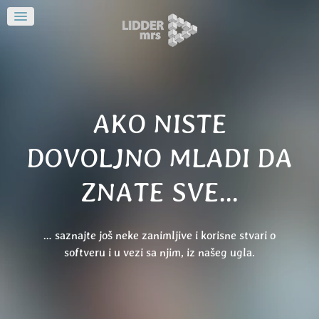
AKO NISTE
DOVOLJNO MLADI DA
ZNATE SVE…
… saznajte još neke zanimljive i korisne stvari o
softveru i u vezi sa njim, iz našeg ugla.