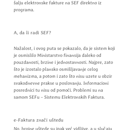
šalju elektronske fakture na SEF direktno iz
programa.
A, da li radi SEF?
Nažalost, i ovog puta se pokazalo, da je sistem koji
je osmislilo Ministarstvo finansija daleko od
pouzdanosti, brzine i jednostavnosti. Najpre, zato
što je izostalo plansko osmišljavanje celog
mehanizma, a potom i zato što nisu uzete u obzir
svakodnevne prakse u poslovanju. Informacioni
posrednici tu nisu od pomoći. Problemi su na
samom SEFu – Sistemu Elektronskih Faktura.
e-Faktura znači uštedu
No, brojne uštede su ipak već vidljive, a u slučaju