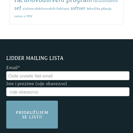
računovodstvo
sef
softver
sistem elektronskih faktura
tehnička pitanja
zakon o PDV
LIDDER MAILING LISTA
Email*
Ime i prezime (nije obavezno)
PRIDRUŽUJEM
SE LISTI!