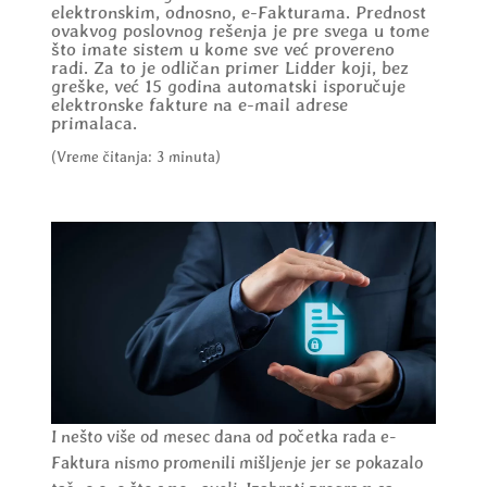
elektronskim, odnosno, e-Fakturama. Prednost
ovakvog poslovnog rešenja je pre svega u tome
što imate sistem u kome sve već provereno
radi. Za to je odličan primer Lidder koji, bez
greške, već 15 godina automatski isporučuje
elektronske fakture na e-mail adrese
primalaca.
(Vreme čitanja: 3 minuta)
I nešto više od mesec dana od početka rada e-
Faktura nismo promenili mišljenje jer se pokazalo