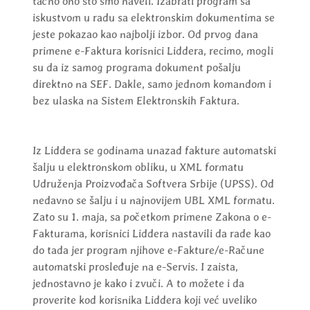
tačno ono što smo naveli. Izabrati program sa
iskustvom u radu sa elektronskim dokumentima se
jeste pokazao kao najbolji izbor. Od prvog dana
primene e-Faktura korisnici Liddera, recimo, mogli
su da iz samog programa dokument pošalju
direktno na SEF. Dakle, samo jednom komandom i
bez ulaska na Sistem Elektronskih Faktura.
Iz Liddera se godinama unazad fakture automatski
šalju u elektronskom obliku, u XML formatu
Udruženja Proizvođača Softvera Srbije (UPSS). Od
nedavno se šalju i u najnovijem UBL XML formatu.
Zato su 1. maja, sa početkom primene Zakona o e-
Fakturama, korisnici Liddera nastavili da rade kao
do tada jer program njihove e-Fakture/e-Račune
automatski prosleđuje na e-Servis. I zaista,
jednostavno je kako i zvuči. A to možete i da
proverite kod korisnika Liddera koji već uveliko