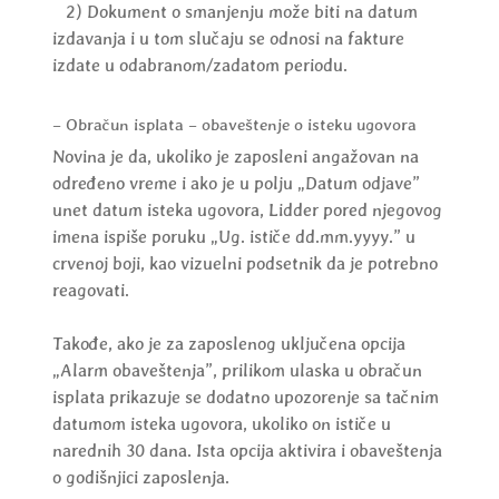
2) Dokument o smanjenju može biti na datum
izdavanja i u tom slučaju se odnosi na fakture
izdate u odabranom/zadatom periodu.
– Obračun isplata – obaveštenje o isteku ugovora
Novina je da, ukoliko je zaposleni angažovan na
određeno vreme i ako je u polju „Datum odjave”
unet datum isteka ugovora, Lidder pored njegovog
imena ispiše poruku „Ug. ističe dd.mm.yyyy.” u
crvenoj boji, kao vizuelni podsetnik da je potrebno
reagovati.
Takođe, ako je za zaposlenog uključena opcija
„Alarm obaveštenja”, prilikom ulaska u obračun
isplata prikazuje se dodatno upozorenje sa tačnim
datumom isteka ugovora, ukoliko on ističe u
narednih 30 dana. Ista opcija aktivira i obaveštenja
o godišnjici zaposlenja.