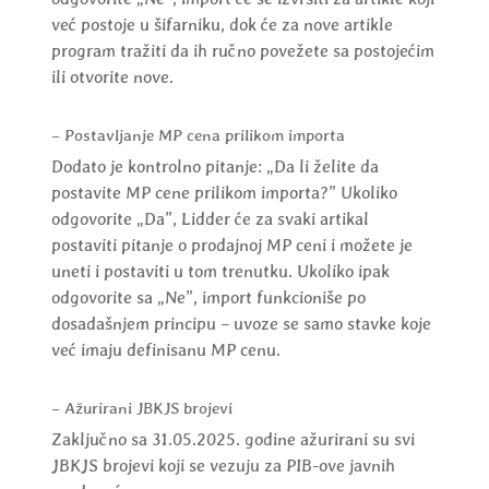
već postoje u šifarniku, dok će za nove artikle
program tražiti da ih ručno povežete sa postojećim
ili otvorite nove.
– Postavljanje MP cena prilikom importa
Dodato je kontrolno pitanje: „Da li želite da
postavite MP cene prilikom importa?” Ukoliko
odgovorite „Da”, Lidder će za svaki artikal
postaviti pitanje o prodajnoj MP ceni i možete je
uneti i postaviti u tom trenutku. Ukoliko ipak
odgovorite sa „Ne”, import funkcioniše po
dosadašnjem principu – uvoze se samo stavke koje
već imaju definisanu MP cenu.
– Ažurirani JBKJS brojevi
Zaključno sa 31.05.2025. godine ažurirani su svi
JBKJS brojevi koji se vezuju za PIB-ove javnih