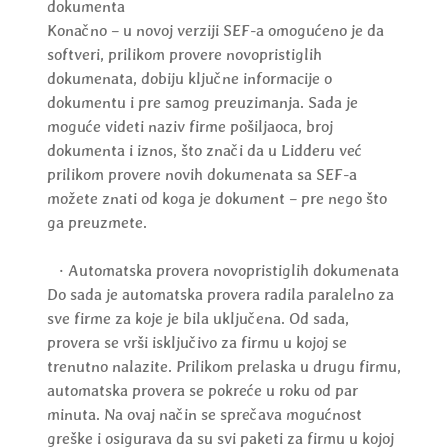
dokumenta
Konačno – u novoj verziji SEF-a omogućeno je da
softveri, prilikom provere novopristiglih
dokumenata, dobiju ključne informacije o
dokumentu i pre samog preuzimanja. Sada je
moguće videti naziv firme pošiljaoca, broj
dokumenta i iznos, što znači da u Lidderu već
prilikom provere novih dokumenata sa SEF-a
možete znati od koga je dokument – pre nego što
ga preuzmete.
· Automatska provera novopristiglih dokumenata
Do sada je automatska provera radila paralelno za
sve firme za koje je bila uključena. Od sada,
provera se vrši isključivo za firmu u kojoj se
trenutno nalazite. Prilikom prelaska u drugu firmu,
automatska provera se pokreće u roku od par
minuta. Na ovaj način se sprečava mogućnost
greške i osigurava da su svi paketi za firmu u kojoj