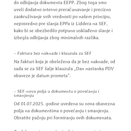
do odbijanja dokumenta EEPP. Zbog toga smo
uveli dodatno interno preračunavanje i precizno
zaokruživanje svih vrednosti po našem principu,
neposredno pre slanja EPPa iz Liddera na SEF,
kako bi se obezbedilo potpuno usklađeno slanje i
izbegla odbijanja zbog minimalnih razlika.
– Faktura bez naknade i klauzula za SEF
Na fakturi koja je obeležena da je bez naknade, od
sada se za SEF šalje klauzula „Dan nastanka PDV
obaveze je datum prometa”.
– SEF-nova polja u dokumentu o povećanju i
smanjenju
Od 01.07.2025. godine uvedena su nova obavezna
polja na dokumentima o povećanju i smanjenju.
Obratite pažnju pri formiranju ovih dokumenata.