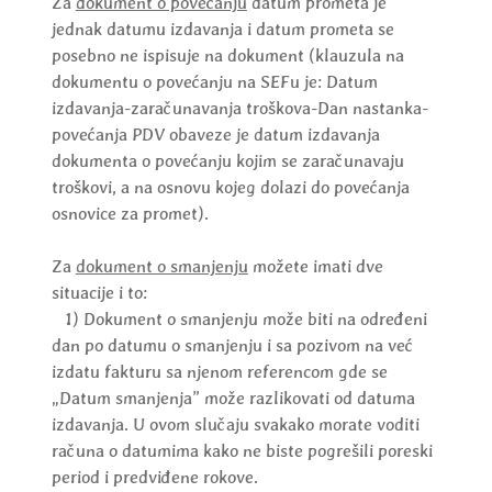
Za
dokument o povećanju
datum prometa je
jednak datumu izdavanja i datum prometa se
posebno ne ispisuje na dokument (klauzula na
dokumentu o povećanju na SEFu je: Datum
izdavanja-zaračunavanja troškova-Dan nastanka-
povećanja PDV obaveze je datum izdavanja
dokumenta o povećanju kojim se zaračunavaju
troškovi, a na osnovu kojeg dolazi do povećanja
osnovice za promet).
Za
dokument o smanjenju
možete imati dve
situacije i to:
1) Dokument o smanjenju može biti na određeni
dan po datumu o smanjenju i sa pozivom na već
izdatu fakturu sa njenom referencom gde se
„Datum smanjenja” može razlikovati od datuma
izdavanja. U ovom slučaju svakako morate voditi
računa o datumima kako ne biste pogrešili poreski
period i predviđene rokove.