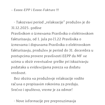
– Eeeee-EPP i Eeeee-Fakture !!!
· Takozvani period „relaksacije” produžen je do
31.12.2025. godine
Pravilnikom o izmenama Pravilnika o elektronskom
fakturisanju, od 1. jula po čl.22 Pravilnika o
izmenama i dopunama Pravilnika o elektronskom
fakturisanju, produžen je period do 31. decembra u
postupcima provere pravilnosti EEPP da MF ne
uzima u obzir eventualne greške pri iskazivanju
podataka u evidencijama poreza na dodatu
vrednost.
Bez obzira na produženje relaksacije vodite
računa o propisanim rokovima za predaju.
Srećno i opušteno, vreme je za odmor!
· Nove informacije pre prepreuzimanja