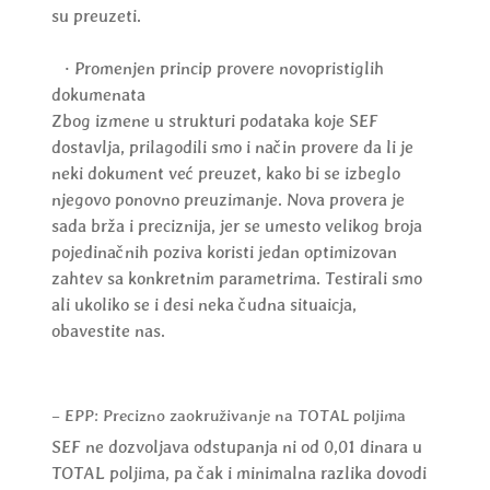
su preuzeti.
· Promenjen princip provere novopristiglih
dokumenata
Zbog izmene u strukturi podataka koje SEF
dostavlja, prilagodili smo i način provere da li je
neki dokument već preuzet, kako bi se izbeglo
njegovo ponovno preuzimanje. Nova provera je
sada brža i preciznija, jer se umesto velikog broja
pojedinačnih poziva koristi jedan optimizovan
zahtev sa konkretnim parametrima. Testirali smo
ali ukoliko se i desi neka čudna situaicja,
obavestite nas.
– EPP: Precizno zaokruživanje na TOTAL poljima
SEF ne dozvoljava odstupanja ni od 0,01 dinara u
TOTAL poljima, pa čak i minimalna razlika dovodi