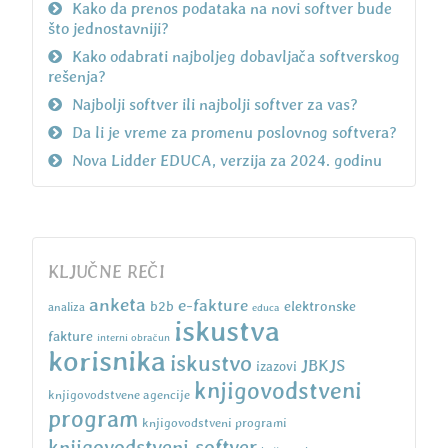
Kako da prenos podataka na novi softver bude
što jednostavniji?
Kako odabrati najboljeg dobavljača softverskog
rešenja?
Najbolji softver ili najbolji softver za vas?
Da li je vreme za promenu poslovnog softvera?
Nova Lidder EDUCA, verzija za 2024. godinu
KLJUČNE REČI
anketa
e-fakture
b2b
elektronske
analiza
educa
iskustva
fakture
interni obračun
korisnika
iskustvo
JBKJS
izazovi
knjigovodstveni
knjigovodstvene agencije
program
knjigovodstveni programi
knjigovodstveni softver