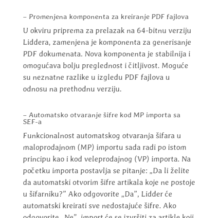
– Promenjena komponenta za kreiranje PDF fajlova
U okviru priprema za prelazak na 64-bitnu verziju
Liddera, zamenjena je komponenta za generisanje
PDF dokumenata. Nova komponenta je stabilnija i
omogućava bolju preglednost i čitljivost. Moguće
su neznatne razlike u izgledu PDF fajlova u
odnosu na prethodnu verziju.
– Automatsko otvaranje šifre kod MP importa sa
SEF-a
Funkcionalnost automatskog otvaranja šifara u
maloprodajnom (MP) importu sada radi po istom
principu kao i kod veleprodajnog (VP) importa. Na
početku importa postavlja se pitanje: „Da li želite
da automatski otvorim šifre artikala koje ne postoje
u šifarniku?” Ako odgovorite „Da”, Lidder će
automatski kreirati sve nedostajuće šifre. Ako
odgovorite „Ne”, import će se izvršiti za artikle koji