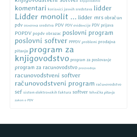
knjigovodstvo
komentari
lidder
korisnici javnih sredstava
Lidder monolit ...
lidder mrs
obračun
pdv
PDV
osnovna sredstva
PDV evidencije
PDV prijava
poslovni program
POPDV
popdv obrazac
poslovni softver
prodajna
PPPDV
problemi
program za
pitanja
knjigovodstvo
program za poslovanje
program za racunovodstvo
proizvodnja
racunovodstveni softver
računovodstveni program
računovodstvo
sef
softver
sistem elektronskih faktura
tehnička pitanja
zakon o PDV